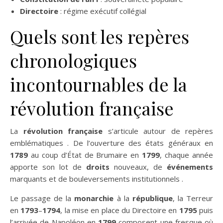
Directoire
: régime exécutif collégial
Quels sont les repères
chronologiques
incontournables de la
révolution française
La
révolution française
s’articule autour de repères
emblématiques . De l’ouverture des états généraux en
1789
au coup d’État de Brumaire en
1799
, chaque année
apporte son lot de
droits
nouveaux, de
événements
marquants et de bouleversements institutionnels .
Le passage de la
monarchie
à la
république
, la Terreur
en
1793
–
1794
, la mise en place du Directoire en
1795
puis
l’arrivée de Napoléon en
1799
composent une fresque où